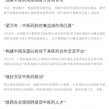
“国家中医药局加强膏方应用管理”
今后，膏体配方、制造将更加规范化。 国家中医药管理局日前发出通知，要求
医疗机构加强膏体方面的宣传应用管理，医疗机构开展膏体方面人员的培训与
考核，对膏体方面的处方管理
“梁万年：中医药防控禽流感作用凸显”
4月24日，在国家卫计委和世卫组织联合举办的中国-世卫组织感染h7n9禽流感防
控联合调查小组工作情况通报会上，卫计委感染h7n9禽流感防控工作指导小组
办公室主任、中国-世卫组织感染
“构建中国东盟以前传下来医药合作交流平台”
4月11日，广西壮族自治区主席陈武代和副主席李康在玉林亲切会见出席中国—
东盟之前转达了医药高峰论坛和第五届中国(玉林)中医药博览会国家中医药管理
局局长王国强，是中国—东
“做好灾区中医药救治”
四川雅安地震发生后，国家中医药管理局十分重视，正在海外访问的国家中医
药管理局局长王国强第一时间电话指示启动应急机制，做好急救工作。 国家中
医药管理局将及时与四川省中
“陕西在全国招聘基层中医药人才”