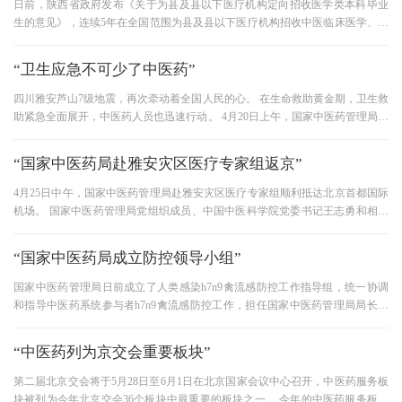
日前，陕西省政府发布《关于为县及县以下医疗机构定向招收医学类本科毕业
生的意见》，连续5年在全国范围为县及县以下医疗机构招收中医临床医学、中
西医临床医学、针灸推拿、中
“卫生应急不可少了中医药”
四川雅安芦山7级地震，再次牵动着全国人民的心。 在生命救助黄金期，卫生救
助紧急全面展开，中医药人员也迅速行动。 4月20日上午，国家中医药管理局突
发公共事中医药应急领导小
“国家中医药局赴雅安灾区医疗专家组返京”
4月25日中午，国家中医药管理局赴雅安灾区医疗专家组顺利抵达北京首都国际
机场。 国家中医药管理局党组织成员、中国中医科学院党委书记王志勇和相关
医院负责人及家属代表送花，
“国家中医药局成立防控领导小组”
国家中医药管理局日前成立了人类感染h7n9禽流感防控工作指导组，统一协调
和指导中医药系统参与者h7n9禽流感防控工作，担任国家中医药管理局局长王
国强任组长。 指导小组下设办公
“中医药列为京交会重要板块”
第二届北京交会将于5月28日至6月1日在北京国家会议中心召开，中医药服务板
块被列为今年北京交会36个板块中最重要的板块之一。 今年的中医药服务板块