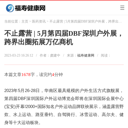
当前位置：
主页
>
医药资讯
> 不止露营 | 5月第四届DBF深圳户外展，跨界出圈拓展万亿商机
不止露营 | 5月第四届DBF深圳户外展，
跨界出圈拓展万亿商机
2023-03-23 16:26:12
/
作者：虞建中
/
来源：
福寿健康网
/
阅读：
本篇文章
1678
字，读完约
4
分钟
2023年5月26-28日，华南区最具规模的户外生活方式旗舰展，
第四届DBF深圳国际户外运动博览会即将在深圳国际会展中心
(宝安)开幕!2000+国际知名户外运动品牌联袂展示，涵盖露营野
炊、水上运动、路亚垂钓、自驾骑行、冰雪运动、高尔夫、健
身等十大运动板块。