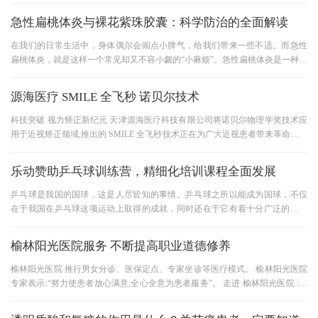
急性扁桃体炎与裸花紫珠胶囊：科学防治的全面解读
在我们的日常生活中，身体偶尔会闹点小脾气，给我们带来一些不适。而急性
扁桃体炎，就是这样一个常见却又不容小觑的“小麻烦”。急性扁桃体炎是一种在
临床上较为常见的疾病，
源海医疗 SMILE 全飞秒 诺贝尔技术
科技突破 视力矫正新纪元 天津源海医疗科技有限公司将诺贝尔物理学奖技术应
用于近视矫正领域,推出的 SMILE 全飞秒技术正在为广大近视患者带来革命性的
治疗体验。这项融合前沿科技
乐动赞助乒乓球训练营，精细化培训课程全面发展
乒乓球是我国的国球，这是人尽皆知的事情。乒乓球之所以能成为国球，不仅
在于我国在乒乓球这项运动上取得的成就，同时还在于它有着十分广泛的群众
基础，完全称得上是国民运动
榆林阳光医院服务 不断提高职业道德修养
榆林阳光医院 推行男女分诊、医保定点、专家坐诊等医疗模式。 榆林阳光医院
专家表示:“努力使患者放心满意,全心全意为患者服务”。 走进 榆林阳光医院 :洁
净明亮的病房、笑容可