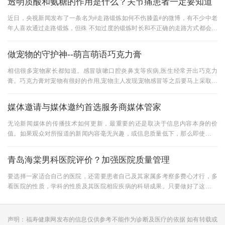
透明质酸和氨糖的作用是什么？关节痛患者一定要知道
近日，央视新闻发布了一条名为#走路锻炼如何不伤膝盖#的微博，有不少中老
年人喜欢通过走路锻炼，但殊 不知过度的锻炼时长和不正确的走路方式都会损
伤膝盖。膝关节是人体最大的
做宠物的守护神--萌言萌语巧克力膏
相信很多宠物家长都知道。感冒咳嗽口腔炎鼻支等疾病,医生经常开出巧克力
膏。巧克力膏对宠物有很好的作用,宠物主人发现宠物感冒等之后要马上采取措
施,早发现、早治疗才能好得快
媒体邀请与媒体邀约首选服务商媒体管家
无论新闻媒体的传播技术如何更新，最重要的还是取决于信息内容本身的价
值。如果观众对所报道的新闻内容毫无兴趣，或信息质量低下，那么即使传播
技术节省了时间和精力，传播的
青岛海棠男科医院评价？加强医院质量管理
要选择一家适合自己的医院，还需要患者自己及其家属多考察多费心才行，多
看医院的性质，学科的性质及其医院相应疾病的科研成果。只要做好了这些了
解，才能选择到一家合适的医
声明：福寿健康网发布的信息仅供参考不能作为诊断及医疗的依据 如有转载或