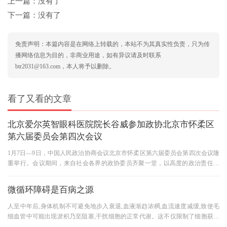
上一篇：没有了
下一篇：没有了
免责声明：本篇内容是在网络上转载的，本站不为其真实性负责，只为传
播网络信息为目的，非商业用途，如有异议请及时联系
btr2031@163.com，本人将予以删除。
看了又看的文章
北京爱尔英智眼科医院院长谷威参加政协北京市怀柔区
第六届委员会第四次会议
1月7日—9日，中国人民政治协商会议北京市怀柔区第六届委员会第四次会议隆
重举行。会议期间，来自社会各界的政协委员齐聚一堂，以高度的政治责任感
和使命感，认真履行政治协商
微循环障碍是百病之源
人至中年后,身体机制不可避免地步入衰退,血液渐趋浓稠,血流速度减缓,致使毛
细血管中可能出现淤积乃至阻塞,干扰细胞的正常代谢。这不仅限制了细胞获取
充足养分,也妨碍了废物的有