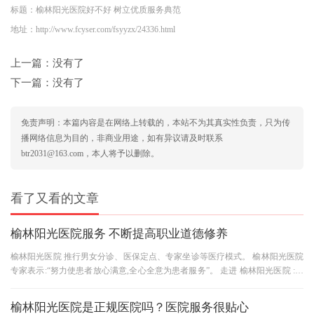
标题：榆林阳光医院好不好 树立优质服务典范
地址：http://www.fcyser.com/fsyyzx/24336.html
上一篇：没有了
下一篇：没有了
免责声明：本篇内容是在网络上转载的，本站不为其真实性负责，只为传
播网络信息为目的，非商业用途，如有异议请及时联系
btr2031@163.com，本人将予以删除。
看了又看的文章
榆林阳光医院服务 不断提高职业道德修养
榆林阳光医院 推行男女分诊、医保定点、专家坐诊等医疗模式。 榆林阳光医院
专家表示:“努力使患者放心满意,全心全意为患者服务”。 走进 榆林阳光医院 :洁
净明亮的病房、笑容可
榆林阳光医院是正规医院吗？医院服务很贴心