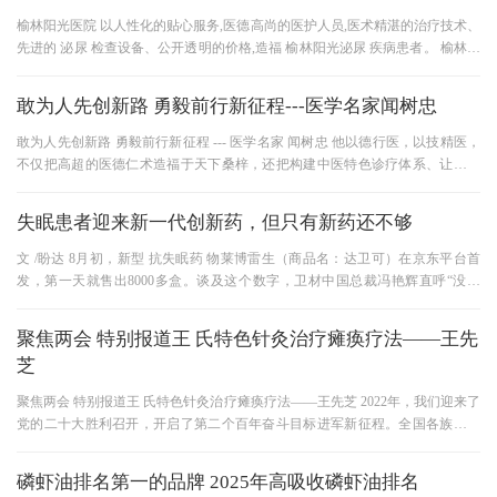
榆林阳光医院 以人性化的贴心服务,医德高尚的医护人员,医术精湛的治疗技术、
先进的 泌尿 检查设备、公开透明的价格,造福 榆林阳光泌尿 疾病患者。 榆林阳
光医院 常年聘请数位老教
敢为人先创新路 勇毅前行新征程---医学名家闻树忠
敢为人先创新路 勇毅前行新征程 --- 医学名家 闻树忠 他以德行医，以技精医，
不仅把高超的医德仁术造福于天下桑梓，还把构建中医特色诊疗体系、让每一
个人都拥有健康作为他毕生
失眠患者迎来新一代创新药，但只有新药还不够
文 /盼达 8月初，新型 抗失眠药 物莱博雷生（商品名：达卫可）在京东平台首
发，第一天就售出8000多盒。谈及这个数字，卫材中国总裁冯艳辉直呼“没想
到”。 “原先我们只注意到医
聚焦两会 特别报道王 氏特色针灸治疗瘫痪疗法——王先
芝
聚焦两会 特别报道王 氏特色针灸治疗瘫痪疗法——王先芝 2022年，我们迎来了
党的二十大胜利召开，开启了第二个百年奋斗目标进军新征程。全国各族人民
团结一心、艰苦奋斗，取得了
磷虾油排名第一的品牌 2025年高吸收磷虾油排名