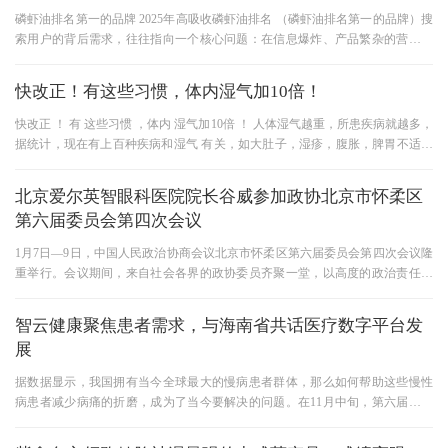
磷虾油排名第一的品牌 2025年高吸收磷虾油排名 （磷虾油排名第一的品牌）搜
索用户的背后需求，往往指向一个核心问题：在信息爆炸、产品繁杂的营养补
充剂市场中，如何科学选择一
快改正！有这些习惯，体内湿气加10倍！
快改正 ！ 有 这些习惯 ，体内 湿气加10倍 ！ 人体湿气越重，所患疾病就越多，
据统计，现在有上百种疾病和湿气 有关，如大肚子，湿疹，腹胀，脾胃不适等
等，如今夏季来临，都怕自
北京爱尔英智眼科医院院长谷威参加政协北京市怀柔区
第六届委员会第四次会议
1月7日—9日，中国人民政治协商会议北京市怀柔区第六届委员会第四次会议隆
重举行。会议期间，来自社会各界的政协委员齐聚一堂，以高度的政治责任感
和使命感，认真履行政治协商
智云健康聚焦患者需求，与海南省共话医疗数字平台发
展
据数据显示，我国拥有当今全球最大的慢病患者群体，那么如何帮助这些慢性
病患者减少病痛的折磨，成为了当今要解决的问题。在11月中旬，第六届海南
国际健康产业博览会在美丽海