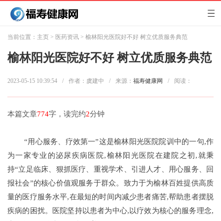
当前位置：
主页
>
医药资讯
> 榆林阳光医院好不好 树立优质服务典范
榆林阳光医院好不好 树立优质服务典范
2023-05-15 10:39:54
/
作者：虞建中
/
来源：
福寿健康网
/
阅读：
本篇文章
774
字，读完约
2
分钟
“用心服务、疗效第一”这是榆林阳光医院院训中的一句,作
为一家专业的泌尿疾病医院,榆林阳光医院在建院之初,就秉
持“立足临床、狠抓医疗、重视学术、引进人才、用心服务、回
报社会”的核心价值观服务于群众。致力于为榆林百姓提供高质
量的医疗服务水平,在最短的时间内减少患者痛苦,帮助患者摆脱
疾病的困扰。医院坚持以患者为中心,以疗效为核心的服务理念,