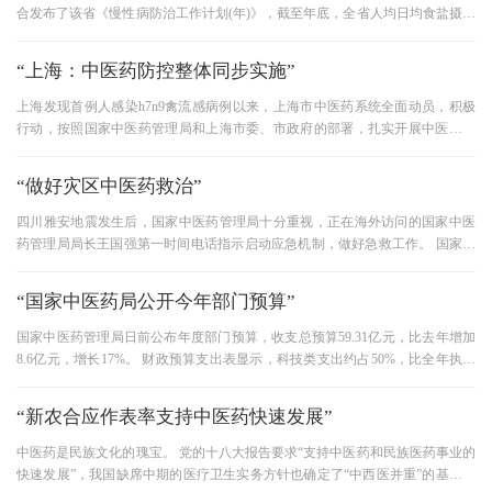
合发布了该省《慢性病防治工作计划(年)》，截至年底，全省人均日均食盐摄入
量9克以下，成人吸烟率25%以
“上海：中医药防控整体同步实施”
上海发现首例人感染h7n9禽流感病例以来，上海市中医药系统全面动员，积极
行动，按照国家中医药管理局和上海市委、市政府的部署，扎实开展中医药防
控工作，同步开展中医药防控工
“做好灾区中医药救治”
四川雅安地震发生后，国家中医药管理局十分重视，正在海外访问的国家中医
药管理局局长王国强第一时间电话指示启动应急机制，做好急救工作。 国家中
医药管理局将及时与四川省中
“国家中医药局公开今年部门预算”
国家中医药管理局日前公布年度部门预算，收支总预算59.31亿元，比去年增加
8.6亿元，增长17%。 财政预算支出表显示，科技类支出约占50%，比全年执行
数增加约21%。 医疗卫生类支出3亿
“新农合应作表率支持中医药快速发展”
中医药是民族文化的瑰宝。 党的十八大报告要求“支持中医药和民族医药事业的
快速发展”，我国缺席中期的医疗卫生实务方针也确定了“中西医并重”的基本提