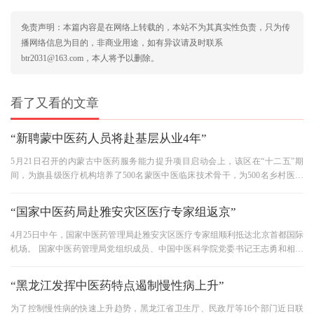
免责声明：本篇内容是在网络上转载的，本站不为其真实性负责，只为传
播网络信息为目的，非商业用途，如有异议请及时联系
btr2031@163.com，本人将予以删除。
看了又看的文章
“新聘蒙中医药人员将赴基层从业4年”
5月21日召开的内蒙古中医药服务能力提升项目启动会上，该区在“十二五”期
间，为旗县级医疗机构培养了500名蒙医中医临床技术骨干，为500名乡村医生
进行了大专学历教育，培养了
“国家中医药局赴雅安灾区医疗专家组返京”
4月25日中午，国家中医药管理局赴雅安灾区医疗专家组顺利抵达北京首都国际
机场。 国家中医药管理局党组织成员、中国中医科学院党委书记王志勇和相关
医院负责人及家属代表送花，
“黑龙江发挥中医药特点遏制慢性病上升”
为了控制慢性病的快速上升趋势，黑龙江省卫生厅、民政厅等16个部门近日联