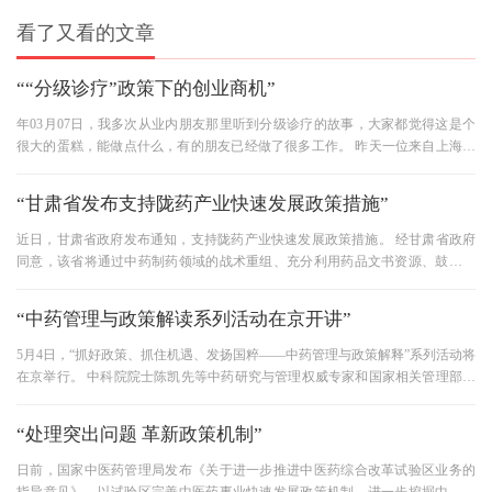
看了又看的文章
““分级诊疗”政策下的创业商机”
年03月07日，我多次从业内朋友那里听到分级诊疗的故事，大家都觉得这是个
很大的蛋糕，能做点什么，有的朋友已经做了很多工作。 昨天一位来自上海的
朋友就这件事和我进行了深入
“甘肃省发布支持陇药产业快速发展政策措施”
近日，甘肃省政府发布通知，支持陇药产业快速发展政策措施。 经甘肃省政府
同意，该省将通过中药制药领域的战术重组、充分利用药品文书资源、鼓励产
学研协同创新等10个方面的措
“中药管理与政策解读系列活动在京开讲”
5月4日，“抓好政策、抓住机遇、发扬国粹——中药管理与政策解释”系列活动将
在京举行。 中科院院士陈凯先等中药研究与管理权威专家和国家相关管理部门
负责人分别就新机遇下中
“处理突出问题 革新政策机制”
日前，国家中医药管理局发布《关于进一步推进中医药综合改革试验区业务的