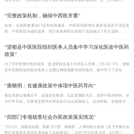
指导意见》，以试验区完善中医药事业快速发展政策机制、进一步挖掘中医药
快速发展活力潜力为目标，处
“完整政策机制，确保中西医并重”
目前，从病床数量到门诊和住院服务，中医医院的增长速度远远高于综合医
院，中医医院为减轻政府、医疗保险和民众的医疗负担做出了巨大贡献，但在
财政投入上中西医还不兼容，中
“望都县中医医院组织医务人员集中学习深化医改中医药
政策”
为了牢牢把握中医药政策，促进医院各项工作的深入开展，2月14日下午，望都
县中医医院组织相关医务人员通过网络视频培训的形式，集中学习了深化医改
中医药政策的问题。 国家中医
“唐晓明：在健康政策中体现中医药导向”
要提高群众健康水平，必须抓住根源，以反复预防为主，发挥中医药特色，从
2007年开始，甘肃省定西市在两县先行试点的基础上，总结经验，全面推开。
甘肃省在健康政策中反复体现
“四部门专项核查社会办医政策落实情况”
7月31日，国家发改委、国家卫计委、财政部、人事部联合发布《关于开展社会
医疗政策落实情况专项考核工作的通知》，今年7月中旬至10月，4个部门将联